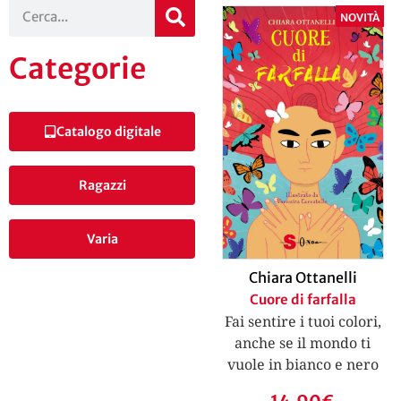
NOVITÀ
Categorie
Catalogo digitale
Ragazzi
Varia
Chiara Ottanelli
Cuore di farfalla
Fai sentire i tuoi colori,
anche se il mondo ti
vuole in bianco e nero