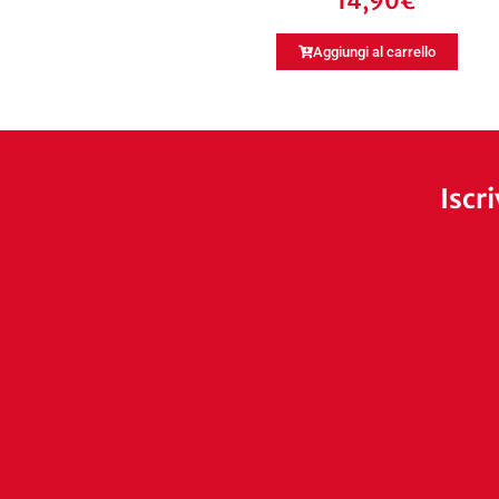
14,90
€
Aggiungi al carrello
Iscr