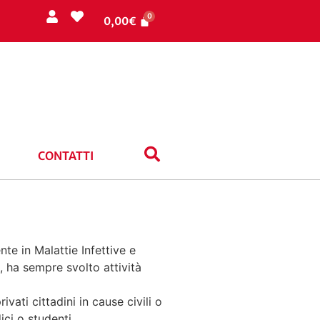
0,00
€
CONTATTI
nte in Malattie Infettive e
, ha sempre svolto attività
vati cittadini in cause civili o
ici o studenti.