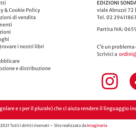
tti
EDIZIONI SONDA
cy & Cookie Policy
viale Abruzzi 72 
zioni di vendita
Tel. 02 29411863
menti
Partita IVA: 06
zioni
oghi
rovare i nostri libri
C’è un problema 
Scrivici a
ordini
ubblicare
zione e distribuzione
ngolare e ɜ per il plurale) che ci aiuta rendere il linguaggio 
021 Tutti i diritti riservati – Sito realizzato da
Imaginaria