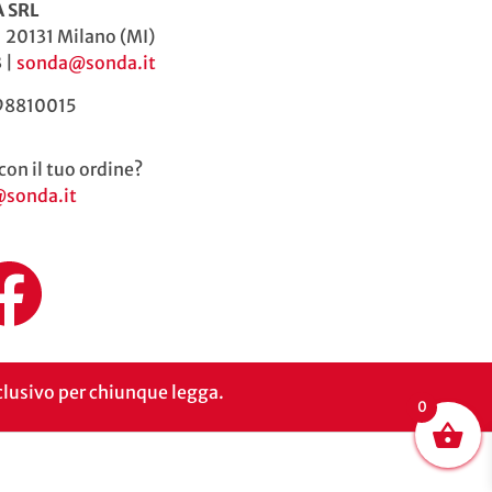
 SRL
| 20131 Milano (MI)
 |
sonda@sonda.it
598810015
con il tuo ordine?
@sonda.it
inclusivo per chiunque legga.
0