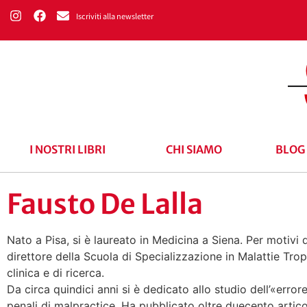
Iscriviti alla newsletter
I NOSTRI LIBRI
CHI SIAMO
BLOG
Fausto De Lalla
Nato a Pisa, si è laureato in Medicina a Siena. Per motivi d
direttore della Scuola di Specializzazione in Malattie Tro
clinica e di ricerca.
Da circa quindici anni si è dedicato allo studio dell’«errore
penali di malpractice. Ha pubblicato oltre duecento articol