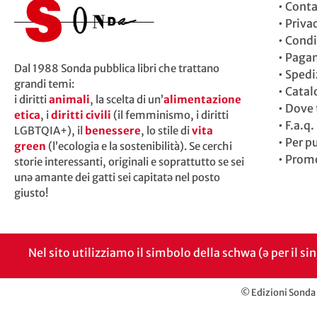
•
Conta
•
Priva
•
Condi
•
Paga
Dal 1988 Sonda pubblica libri che trattano
•
Spedi
grandi temi:
•
Catal
i diritti
animali
, la scelta di un’
alimentazione
•
Dove t
etica
, i
diritti civili
(il femminismo, i diritti
•
F.a.q.
LGBTQIA+), il
benessere
, lo stile di
vita
•
Per p
green
(l’ecologia e la sostenibilità). Se cerchi
•
Promo
storie interessanti, originali e soprattutto se sei
unə amante dei gatti sei capitatə nel posto
giusto!
Nel sito utilizziamo il simbolo della schwa (ə per il si
© Edizioni Sonda 2