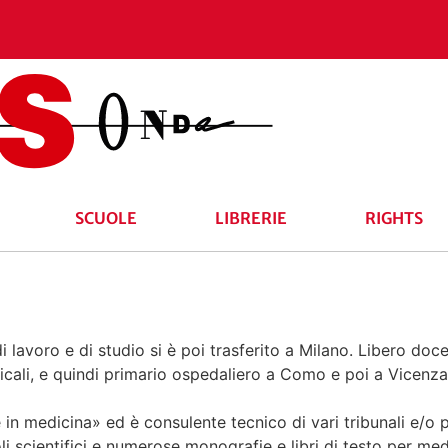
SCUOLE
LIBRERIE
RIGHTS
i lavoro e di studio si è poi trasferito a Milano. Libero doce
picali, e quindi primario ospedaliero a Como e poi a Vicenza
 in medicina» ed è consulente tecnico di vari tribunali e/o pri
i scientifici e numerose monografie e libri di testo per med