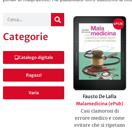
Categorie
Catalogo digitale
Ragazzi
Varia
Fausto De Lalla
Malamedicina (ePub)
Casi clamorosi di
errore medico e come
evitare che si ripetano