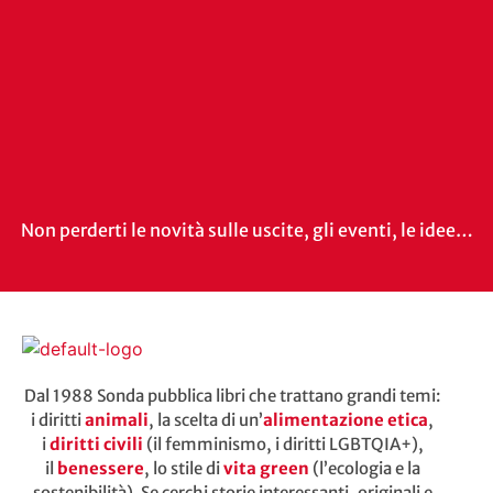
Non perderti le novità sulle uscite, gli eventi, le idee…
Dal 1988 Sonda pubblica libri che trattano grandi temi:
i diritti
animali
, la scelta di un’
alimentazione etica
,
i
diritti civili
(il femminismo, i diritti LGBTQIA+),
il
benessere
, lo stile di
vita green
(l’ecologia e la
sostenibilità). Se cerchi storie interessanti, originali e