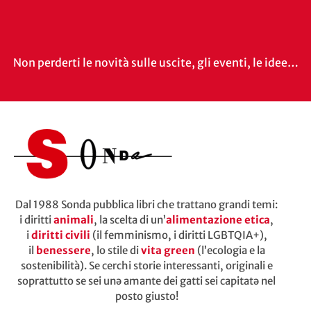
Non perderti le novità sulle uscite, gli eventi, le idee…
Dal 1988 Sonda pubblica libri che trattano grandi temi:
i diritti
animali
, la scelta di un’
alimentazione etica
,
i
diritti civili
(il femminismo, i diritti LGBTQIA+),
il
benessere
, lo stile di
vita green
(l’ecologia e la
sostenibilità). Se cerchi storie interessanti, originali e
soprattutto se sei unə amante dei gatti sei capitatə nel
posto giusto!