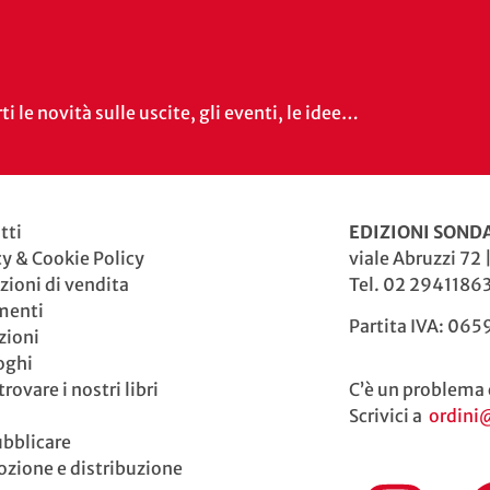
i le novità sulle uscite, gli eventi, le idee…
tti
EDIZIONI SONDA
cy & Cookie Policy
viale Abruzzi 72 
zioni di vendita
Tel. 02 29411863
menti
Partita IVA: 06
zioni
oghi
rovare i nostri libri
C’è un problema 
Scrivici a
ordini
ubblicare
zione e distribuzione