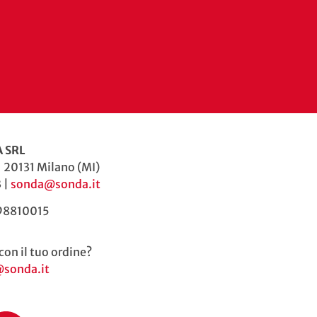
 SRL
| 20131 Milano (MI)
 |
sonda@sonda.it
598810015
con il tuo ordine?
@sonda.it