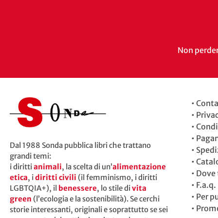
Non perdert
•
Conta
•
Priva
•
Condi
•
Paga
Dal 1988 Sonda pubblica libri che trattano
•
Spedi
grandi temi:
•
Catal
i diritti
animali
, la scelta di un’
alimentazione
•
Dove t
etica
, i
diritti civili
(il femminismo, i diritti
•
F.a.q.
LGBTQIA+), il
benessere
, lo stile di
vita
•
Per p
green
(l’ecologia e la sostenibilità). Se cerchi
•
Promo
storie interessanti, originali e soprattutto se sei