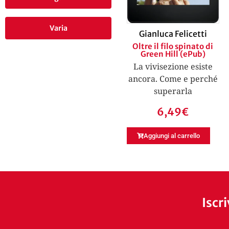
Varia
Gianluca Felicetti
Oltre il filo spinato di
Green Hill (ePub)
La vivisezione esiste
ancora. Come e perché
superarla
6,49
€
Aggiungi al carrello
Iscr