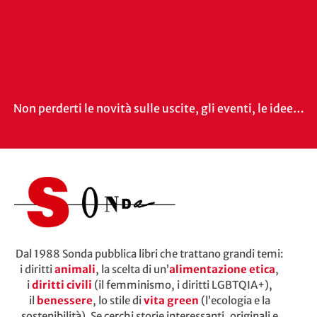
Non perderti le novità sulle uscite, gli eventi, le idee…
Dal 1988 Sonda pubblica libri che trattano grandi temi:
i diritti
animali
, la scelta di un’
alimentazione etica
,
i
diritti civili
(il femminismo, i diritti LGBTQIA+),
il
benessere
, lo stile di
vita green
(l’ecologia e la
sostenibilità). Se cerchi storie interessanti, originali e