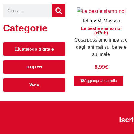
Jeffrey M. Masson
Categorie
Le bestie siamo noi
(ePub)
Cosa possiamo imparare
dagli animali sul bene e
Catalogo digitale
sul male
8,99
€
Ragazzi
Aggiungi al carrello
Varia
Iscr