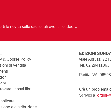
ti le novità sulle uscite, gli eventi, le idee…
ti
EDIZIONI SOND
y & Cookie Policy
viale Abruzzi 72 |
ioni di vendita
Tel. 02 29411863 
enti
Partita IVA: 0659
zioni
oghi
ovare i nostri libri
C’è un problema co
Scrivici a
ordini@
bblicare
zione e distribuzione