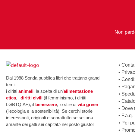
Non perder
•
Contat
•
Privac
Dal 1988 Sonda pubblica libri che trattano grandi
•
Condiz
temi:
•
Pagam
i diritti
animali
, la scelta di un’
alimentazione
•
Spedi
etica
, i
diritti civili
(il femminismo, i diritti
•
Catal
LGBTQIA+), il
benessere
, lo stile di
vita green
•
Dove tr
(l’ecologia e la sostenibilità). Se cerchi storie
•
F.a.q.
interessanti, originali e soprattutto se sei unə
•
Per pu
amante dei gatti sei capitatə nel posto giusto!
•
Promo