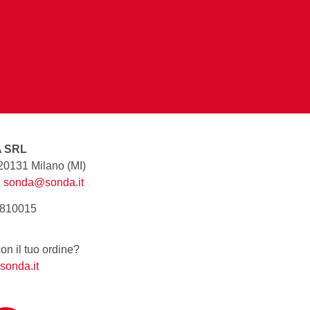
A SRL
 20131 Milano (MI)
|
sonda@sonda.it
8810015
n il tuo ordine?
sonda.it