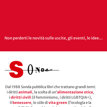
Non perderti le novità sulle uscite, gli eventi, le idee…
Dal 1988 Sonda pubblica libri che trattano grandi temi:
i diritti
animali
, la scelta di un’
alimentazione etica
,
i
diritti civili
(il femminismo, i diritti LGBTQIA+),
il
benessere
, lo stile di
vita green
(l’ecologia e la