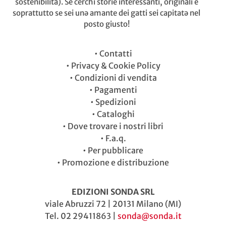
sostenibilità). Se cerchi storie interessanti, originali e
soprattutto se sei unə amante dei gatti sei capitatə nel
posto giusto!
•
Contatti
•
Privacy & Cookie Policy
•
Condizioni di vendita
•
Pagamenti
•
Spedizioni
•
Cataloghi
•
Dove trovare i nostri libri
•
F.a.q.
•
Per pubblicare
•
Promozione e distribuzione
EDIZIONI SONDA SRL
viale Abruzzi 72 | 20131 Milano (MI)
Tel. 02 29411863 |
sonda@sonda.it