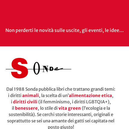
Non perderti le novità sulle uscite, gli eventi, le idee…
Dal 1988 Sonda pubblica libri che trattano grandi temi:
i diritti
animali
, la scelta di un’
alimentazione etica
,
i
diritti civili
(il femminismo, i diritti LGBTQIA+),
il
benessere
, lo stile di
vita green
(l’ecologia e la
sostenibilità). Se cerchi storie interessanti, originali e
soprattutto se sei unə amante dei gatti sei capitatə nel
posto giusto!