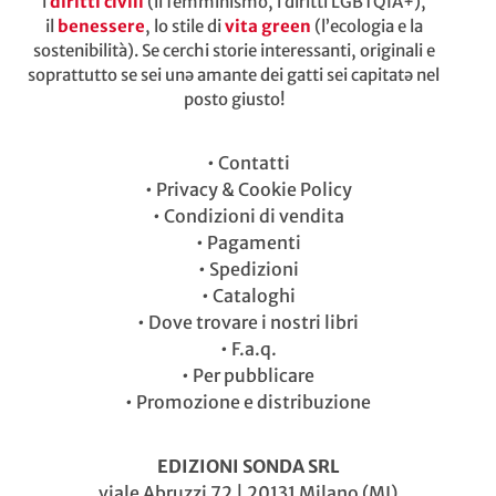
i
diritti civili
(il femminismo, i diritti LGBTQIA+),
il
benessere
, lo stile di
vita green
(l’ecologia e la
sostenibilità). Se cerchi storie interessanti, originali e
soprattutto se sei unə amante dei gatti sei capitatə nel
posto giusto!
•
Contatti
•
Privacy & Cookie Policy
•
Condizioni di vendita
•
Pagamenti
•
Spedizioni
•
Cataloghi
•
Dove trovare i nostri libri
•
F.a.q.
•
Per pubblicare
•
Promozione e distribuzione
EDIZIONI SONDA SRL
viale Abruzzi 72 | 20131 Milano (MI)