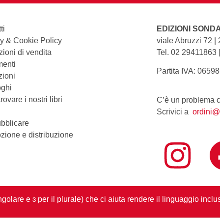
ti
EDIZIONI SOND
y & Cookie Policy
viale Abruzzi 72 |
ioni di vendita
Tel. 02 29411863 
enti
Partita IVA: 0659
zioni
oghi
ovare i nostri libri
C’è un problema co
Scrivici a
ordini@
bblicare
zione e distribuzione
ingolare e ɜ per il plurale) che ci aiuta rendere il linguaggio inc