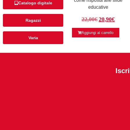
come risposta alle sfide
Catalogo digitale
educative
22,00
€
20,90
€
Ragazzi
Aggiungi al carrello
Varia
Iscr