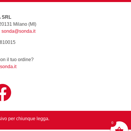
A SRL
 20131 Milano (MI)
|
sonda@sonda.it
8810015
n il tuo ordine?
sonda.it
lusivo per chiunque legga.
0