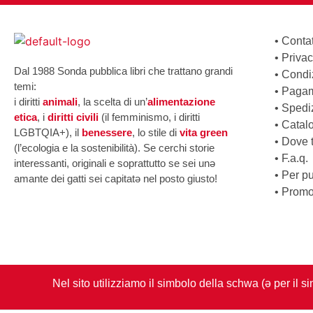
•
Contat
•
Privac
Dal 1988 Sonda pubblica libri che trattano grandi
•
Condiz
temi:
•
Pagam
i diritti
animali
, la scelta di un’
alimentazione
•
Spedi
etica
, i
diritti civili
(il femminismo, i diritti
•
Catal
LGBTQIA+), il
benessere
, lo stile di
vita green
•
Dove tr
(l’ecologia e la sostenibilità). Se cerchi storie
•
F.a.q.
interessanti, originali e soprattutto se sei unə
•
Per pu
amante dei gatti sei capitatə nel posto giusto!
•
Promo
Nel sito utilizziamo il simbolo della schwa (ə per il s