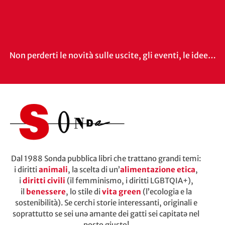
Non perderti le novità sulle uscite, gli eventi, le idee…
Dal 1988 Sonda pubblica libri che trattano grandi temi:
i diritti
animali
, la scelta di un’
alimentazione etica
,
i
diritti civili
(il femminismo, i diritti LGBTQIA+),
il
benessere
, lo stile di
vita green
(l’ecologia e la
sostenibilità). Se cerchi storie interessanti, originali e
soprattutto se sei unə amante dei gatti sei capitatə nel
posto giusto!