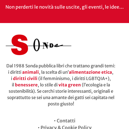
Non perderti le novità sulle uscite, gli eventi, le idee…
Dal 1988 Sonda pubblica libri che trattano grandi temi:
i diritti
animali
, la scelta di un’
alimentazione etica
,
i
diritti civili
(il femminismo, i diritti LGBTQIA+),
il
benessere
, lo stile di
vita green
(l’ecologia e la
sostenibilità). Se cerchi storie interessanti, originali e
soprattutto se sei unə amante dei gatti sei capitatə nel
posto giusto!
•
Contatti
•
Privacy & Cookie Policy