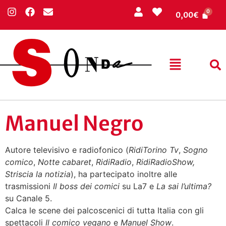
0,00
€
Manuel Negro
Autore televisivo e radiofonico (
RidiTorino Tv
,
Sogno
comico
,
Notte cabaret
,
RidiRadio
,
RidiRadioShow,
Striscia la notizia
), ha partecipato inoltre alle
trasmissioni
Il boss dei comici
su La7 e
La sai l’ultima?
su Canale 5.
Calca le scene dei palcoscenici di tutta Italia con gli
spettacoli
Il comico vegano
e
Manuel Show
.