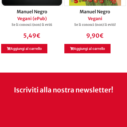
Manuel Negro
Manuel Negro
Vegani (ePub)
Vegani
Se li conosci (non) li eviti
Se li conosci (non) li eviti!
5,49
€
9,90
€
Aggiungi al carrello
Aggiungi al carrello
Iscriviti alla nostra newsletter!