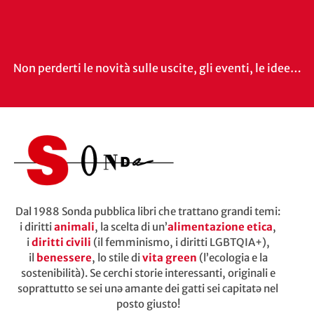
Non perderti le novità sulle uscite, gli eventi, le idee…
Dal 1988 Sonda pubblica libri che trattano grandi temi:
i diritti
animali
, la scelta di un’
alimentazione etica
,
i
diritti civili
(il femminismo, i diritti LGBTQIA+),
il
benessere
, lo stile di
vita green
(l’ecologia e la
sostenibilità). Se cerchi storie interessanti, originali e
soprattutto se sei unə amante dei gatti sei capitatə nel
posto giusto!