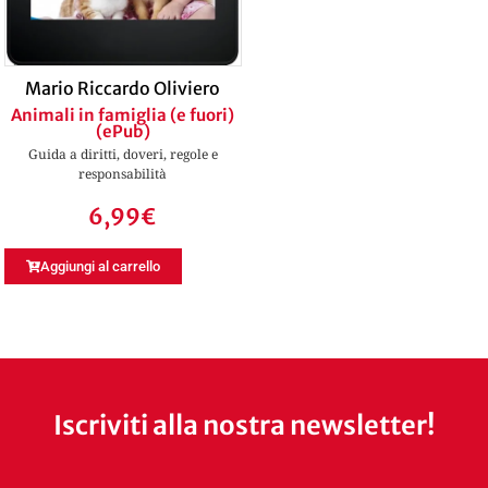
Mario Riccardo Oliviero
Animali in famiglia (e fuori)
(ePub)
Guida a diritti, doveri, regole e
responsabilità
6,99
€
Aggiungi al carrello
Iscriviti alla nostra newsletter!