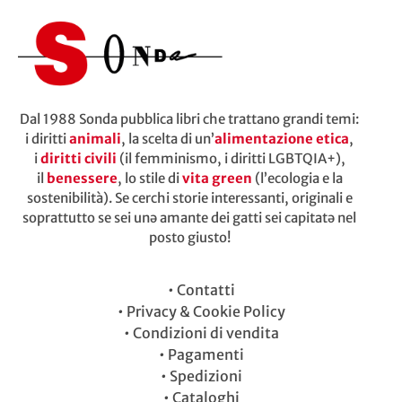
Dal 1988 Sonda pubblica libri che trattano grandi temi:
i diritti
animali
, la scelta di un’
alimentazione etica
,
i
diritti civili
(il femminismo, i diritti LGBTQIA+),
il
benessere
, lo stile di
vita green
(l’ecologia e la
sostenibilità). Se cerchi storie interessanti, originali e
soprattutto se sei unə amante dei gatti sei capitatə nel
posto giusto!
•
Contatti
•
Privacy & Cookie Policy
•
Condizioni di vendita
•
Pagamenti
•
Spedizioni
•
Cataloghi