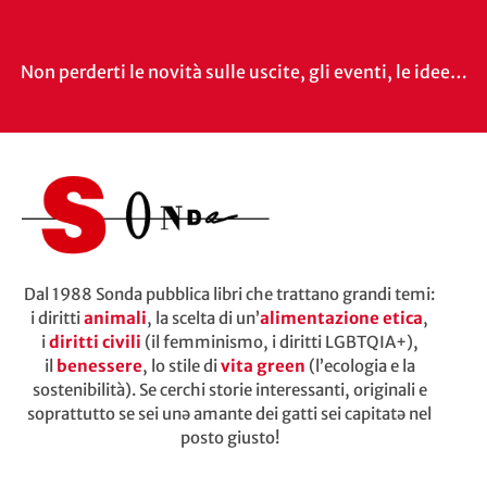
Non perderti le novità sulle uscite, gli eventi, le idee…
Dal 1988 Sonda pubblica libri che trattano grandi temi:
i diritti
animali
, la scelta di un’
alimentazione etica
,
i
diritti civili
(il femminismo, i diritti LGBTQIA+),
il
benessere
, lo stile di
vita green
(l’ecologia e la
sostenibilità). Se cerchi storie interessanti, originali e
soprattutto se sei unə amante dei gatti sei capitatə nel
posto giusto!