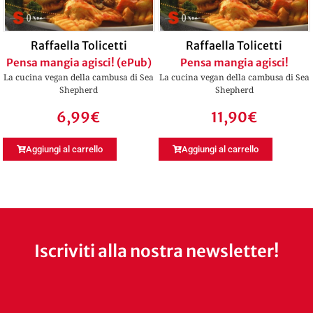
Raffaella Tolicetti
Raffaella Tolicetti
Pensa mangia agisci! (ePub)
Pensa mangia agisci!
La cucina vegan della cambusa di Sea
La cucina vegan della cambusa di Sea
Shepherd
Shepherd
6,99
€
11,90
€
Aggiungi al carrello
Aggiungi al carrello
Iscriviti alla nostra newsletter!