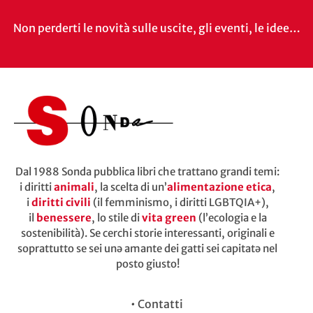
Non perderti le novità sulle uscite, gli eventi, le idee…
Dal 1988 Sonda pubblica libri che trattano grandi temi:
i diritti
animali
, la scelta di un’
alimentazione etica
,
i
diritti civili
(il femminismo, i diritti LGBTQIA+),
il
benessere
, lo stile di
vita green
(l’ecologia e la
sostenibilità). Se cerchi storie interessanti, originali e
soprattutto se sei unə amante dei gatti sei capitatə nel
posto giusto!
•
Contatti