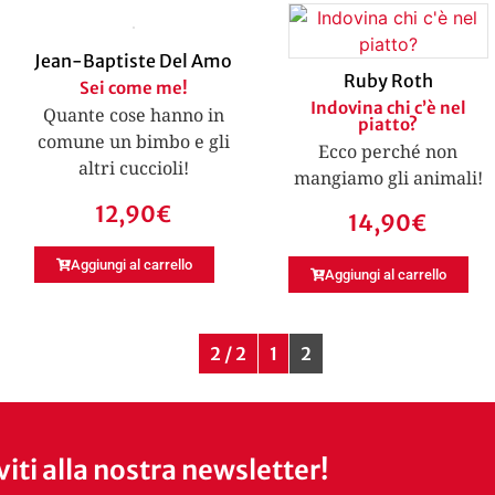
Jean-Baptiste Del Amo
Ruby Roth
Sei come me!
Indovina chi c’è nel
Quante cose hanno in
piatto?
comune un bimbo e gli
Ecco perché non
altri cuccioli!
mangiamo gli animali!
12,90
€
14,90
€
Aggiungi al carrello
Aggiungi al carrello
2 / 2
1
2
iviti alla nostra newsletter!