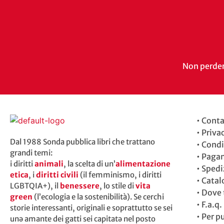
Non perdert
•
Conta
•
Priva
Dal 1988 Sonda pubblica libri che trattano
•
Condi
grandi temi:
•
Paga
i diritti
animali
, la scelta di un’
alimentazione
•
Spedi
etica
, i
diritti civili
(il femminismo, i diritti
•
Catal
LGBTQIA+), il
benessere
, lo stile di
vita
•
Dove t
green
(l’ecologia e la sostenibilità). Se cerchi
•
F.a.q.
storie interessanti, originali e soprattutto se sei
•
Per p
unə amante dei gatti sei capitatə nel posto