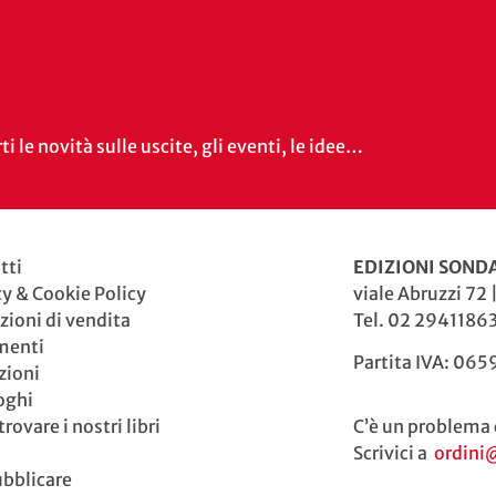
i le novità sulle uscite, gli eventi, le idee…
tti
EDIZIONI SONDA
cy & Cookie Policy
viale Abruzzi 72 
zioni di vendita
Tel. 02 29411863
menti
Partita IVA: 06
zioni
oghi
rovare i nostri libri
C’è un problema 
Scrivici a
ordini
ubblicare