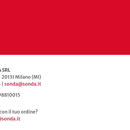
 SRL
| 20131 Milano (MI)
 |
sonda@sonda.it
598810015
con il tuo ordine?
@sonda.it