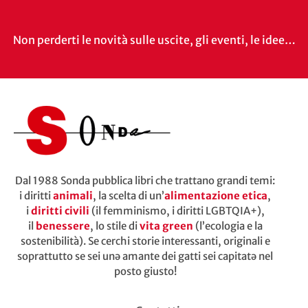
Non perderti le novità sulle uscite, gli eventi, le idee…
Dal 1988 Sonda pubblica libri che trattano grandi temi:
i diritti
animali
, la scelta di un’
alimentazione etica
,
i
diritti civili
(il femminismo, i diritti LGBTQIA+),
il
benessere
, lo stile di
vita green
(l’ecologia e la
sostenibilità). Se cerchi storie interessanti, originali e
soprattutto se sei unə amante dei gatti sei capitatə nel
posto giusto!