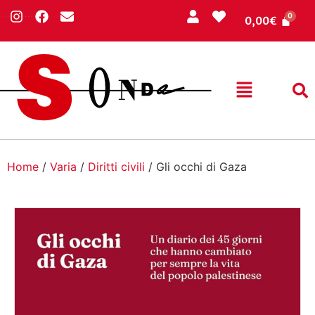
0,00
€
Home
/
Varia
/
Diritti civili
/ Gli occhi di Gaza