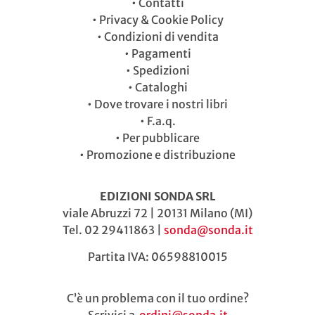
•
Contatti
•
Privacy & Cookie Policy
•
Condizioni di vendita
•
Pagamenti
•
Spedizioni
•
Cataloghi
•
Dove trovare i nostri libri
•
F.a.q.
•
Per pubblicare
•
Promozione e distribuzione
EDIZIONI SONDA SRL
viale Abruzzi 72 | 20131 Milano (MI)
Tel. 02 29411863 |
sonda@sonda.it
Partita IVA: 06598810015
C’è un problema con il tuo ordine?
Scrivici a
ordini@sonda.it