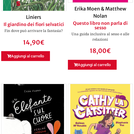
Erika Moen & Matthew
Nolan
Liniers
Questo libro non parla di
Il giardino dei fiori selvatici
sesso
Fin dove può arrivare la fantasia?
Una guida inclusiva al sesso e alle
relazioni
14,90
€
18,00
€
Aggiungi al carrello
Aggiungi al carrello