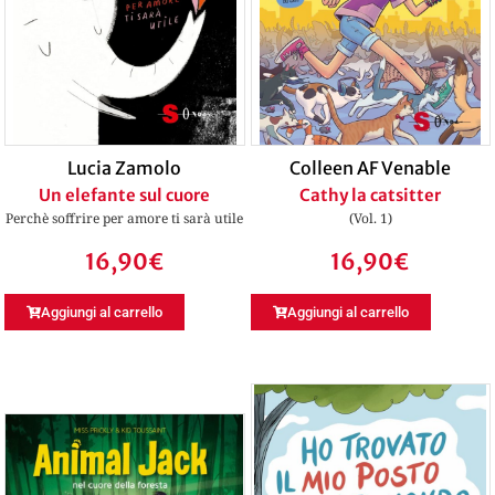
Lucia Zamolo
Colleen AF Venable
Un elefante sul cuore
Cathy la catsitter
Perchè soffrire per amore ti sarà utile
(Vol. 1)
16,90
€
16,90
€
Aggiungi al carrello
Aggiungi al carrello