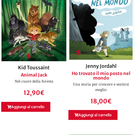
Jenny Jordahl
Kid Toussaint
Ho trovato il mio posto nel
Animal Jack
mondo
Nel cuore della foresta
Una storia per crescere e sentirsi
meglio
12,90
€
18,00
€
Aggiungi al carrello
Aggiungi al carrello