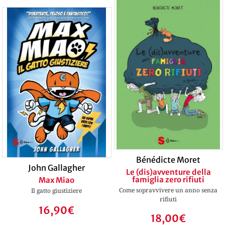
Bénédicte Moret
John Gallagher
Le (dis)avventure della
famiglia zero rifiuti
Max Miao
Come sopravvivere un anno senza
Il gatto giustiziere
rifiuti
16,90
€
18,00
€