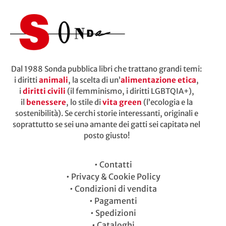
Dal 1988 Sonda pubblica libri che trattano grandi temi:
i diritti
animali
, la scelta di un’
alimentazione etica
,
i
diritti civili
(il femminismo, i diritti LGBTQIA+),
il
benessere
, lo stile di
vita green
(l’ecologia e la
sostenibilità). Se cerchi storie interessanti, originali e
soprattutto se sei unə amante dei gatti sei capitatə nel
posto giusto!
•
Contatti
•
Privacy & Cookie Policy
•
Condizioni di vendita
•
Pagamenti
•
Spedizioni
•
Cataloghi