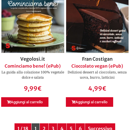
Vegolosi.it
Fran Costigan
Cominciamo bene! (ePub)
Cioccolato vegan (ePub)
La guida alla colazione 100% vegetale
Deliziosi dessert al cioccolato, senza
dolce e salata
uova, burro, latticini
9,99
€
4,99
€
Aggiungi al carrello
Aggiungi al carrello
1 / 18
1
2
3
4
5
6
Successivo