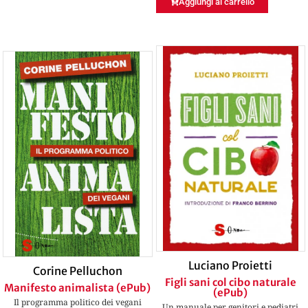
Aggiungi al carrello
Luciano Proietti
Corine Pelluchon
Figli sani col cibo naturale
Manifesto animalista (ePub)
(ePub)
Il programma politico dei vegani
Un manuale per genitori e pediatri