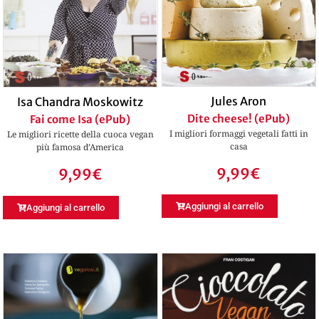
Jules Aron
Isa Chandra Moskowitz
Dite cheese! (ePub)
Fai come Isa (ePub)
I migliori formaggi vegetali fatti in
Le migliori ricette della cuoca vegan
casa
più famosa d’America
9,99
€
9,99
€
Aggiungi al carrello
Aggiungi al carrello