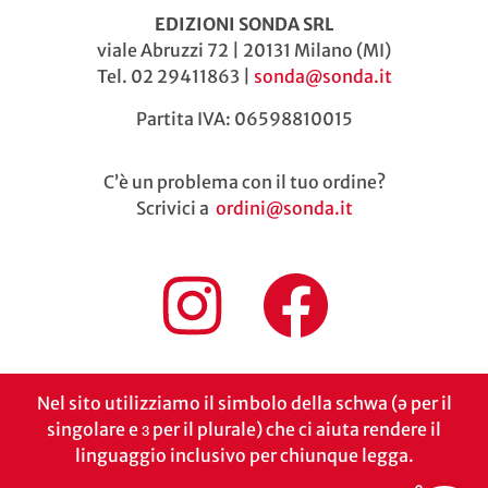
EDIZIONI SONDA SRL
viale Abruzzi 72 | 20131 Milano (MI)
Tel. 02 29411863 |
sonda@sonda.it
Partita IVA: 06598810015
C’è un problema con il tuo ordine?
Scrivici a
ordini@sonda.it
Nel sito utilizziamo il simbolo della schwa (ə per il
singolare e ɜ per il plurale) che ci aiuta rendere il
linguaggio inclusivo per chiunque legga.