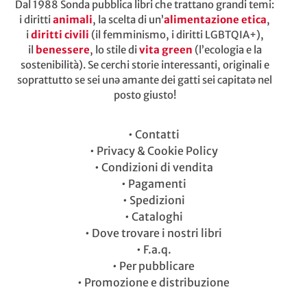
Dal 1988 Sonda pubblica libri che trattano grandi temi:
i diritti
animali
, la scelta di un’
alimentazione etica
,
i
diritti civili
(il femminismo, i diritti LGBTQIA+),
il
benessere
, lo stile di
vita green
(l’ecologia e la
sostenibilità). Se cerchi storie interessanti, originali e
soprattutto se sei unə amante dei gatti sei capitatə nel
posto giusto!
•
Contatti
•
Privacy & Cookie Policy
•
Condizioni di vendita
•
Pagamenti
•
Spedizioni
•
Cataloghi
•
Dove trovare i nostri libri
•
F.a.q.
•
Per pubblicare
•
Promozione e distribuzione