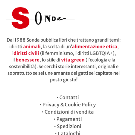
Dal 1988 Sonda pubblica libri che trattano grandi temi:
i diritti
animali
, la scelta di un’
alimentazione etica
,
i
diritti civili
(il femminismo, i diritti LGBTQIA+),
il
benessere
, lo stile di
vita green
(l’ecologia e la
sostenibilità). Se cerchi storie interessanti, originali e
soprattutto se sei unə amante dei gatti sei capitatə nel
posto giusto!
•
Contatti
•
Privacy & Cookie Policy
•
Condizioni di vendita
•
Pagamenti
•
Spedizioni
•
Cataloghi