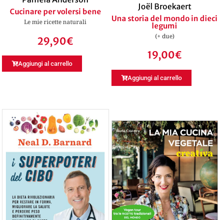
Joël Broekaert
Cucinare per volersi bene
Una storia del mondo in dieci
Le mie ricette naturali
legumi
(+ due)
29,90
€
19,00
€
Aggiungi al carrello
Aggiungi al carrello