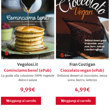
Vegolosi.it
Fran Costigan
Cominciamo bene! (ePub)
Cioccolato vegan (ePub)
La guida alla colazione 100% vegetale
Deliziosi dessert al cioccolato, senza
dolce e salata
uova, burro, latticini
9,99
€
4,99
€
Aggiungi al carrello
Aggiungi al carrello