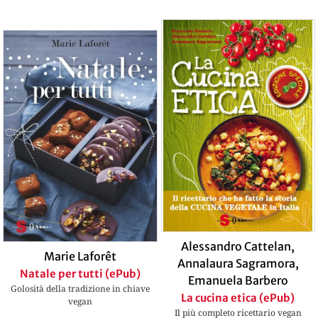
Alessandro Cattelan
,
Marie Laforêt
Annalaura Sagramora
,
Natale per tutti (ePub)
Emanuela Barbero
Golosità della tradizione in chiave
La cucina etica (ePub)
vegan
Il più completo ricettario vegan