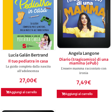
Angela Langone
Lucía Galán Bertrand
Diario (tragicomico) di una
Il tuo pediatra in casa
mamma (ePub)
La guida completa dalla nascita
L’essere mamma raccontato con
all’adolescenza
ironia
27,00
€
7,49
€
Aggiungi al carrello
Aggiungi al carrello