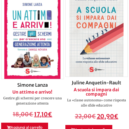
Juline Anquetin-Rault
Simone Lanza
A scuola si impara dai
Un attimo e arrivo!
compagni
Gestire gli schermi per crescere una
La «classe autonoma» come risposta
generazione attenta
alle sfide educative
18,00
€
17,10
€
22,00
€
20,90
€
Aggiungi al carrello