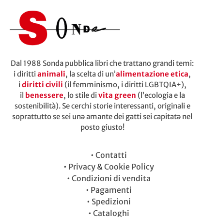
Dal 1988 Sonda pubblica libri che trattano grandi temi:
i diritti
animali
, la scelta di un’
alimentazione etica
,
i
diritti civili
(il femminismo, i diritti LGBTQIA+),
il
benessere
, lo stile di
vita green
(l’ecologia e la
sostenibilità). Se cerchi storie interessanti, originali e
soprattutto se sei unə amante dei gatti sei capitatə nel
posto giusto!
•
Contatti
•
Privacy & Cookie Policy
•
Condizioni di vendita
•
Pagamenti
•
Spedizioni
•
Cataloghi