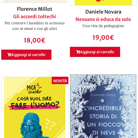
Florence Millot
Daniele Novara
Gli accordi toltechi
Nessuno si educa da solo
Per crescere i bambini in armonia
Una vita da pedagogista
con sé stessi e con gli altri
19,00
€
18,00
€
Aggiungi al carrello
Aggiungi al carrello
NOVITÀ