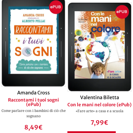
Amanda Cross
Valentina Biletta
Raccontami i tuoi sogni
(ePub)
Con le mani nel colore (ePub)
Come parlare con i bambini di ciò che
«Fare arte» a casa e a scuola
sognano
7,99
€
8,49
€