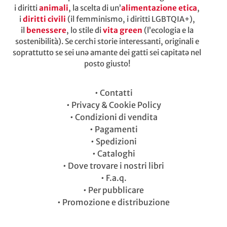
i diritti
animali
, la scelta di un’
alimentazione etica
,
i
diritti civili
(il femminismo, i diritti LGBTQIA+),
il
benessere
, lo stile di
vita green
(l’ecologia e la
sostenibilità). Se cerchi storie interessanti, originali e
soprattutto se sei unə amante dei gatti sei capitatə nel
posto giusto!
•
Contatti
•
Privacy & Cookie Policy
•
Condizioni di vendita
•
Pagamenti
•
Spedizioni
•
Cataloghi
•
Dove trovare i nostri libri
•
F.a.q.
•
Per pubblicare
•
Promozione e distribuzione