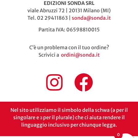
EDIZIONI SONDA SRL
viale Abruzzi 72 | 20131 Milano (MI)
Tel. 02 29411863 |
sonda@sonda.it
Partita IVA: 06598810015
C’è un problema con il tuo ordine?
Scrivici a
ordini@sonda.it
Nel sito utilizziamo il simbolo della schwa (ə per il
singolare e ɜ per il plurale) che ci aiuta rendere il
linguaggio inclusivo per chiunque legga.
0