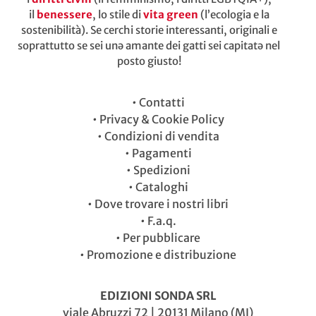
il
benessere
, lo stile di
vita green
(l’ecologia e la
sostenibilità). Se cerchi storie interessanti, originali e
soprattutto se sei unə amante dei gatti sei capitatə nel
posto giusto!
•
Contatti
•
Privacy & Cookie Policy
•
Condizioni di vendita
•
Pagamenti
•
Spedizioni
•
Cataloghi
•
Dove trovare i nostri libri
•
F.a.q.
•
Per pubblicare
•
Promozione e distribuzione
EDIZIONI SONDA SRL
viale Abruzzi 72 | 20131 Milano (MI)