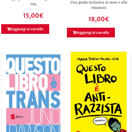
Una guida inclusiva al sesso e alle
vita
relazioni
15,00
€
18,00
€
Aggiungi al carrello
Aggiungi al carrello