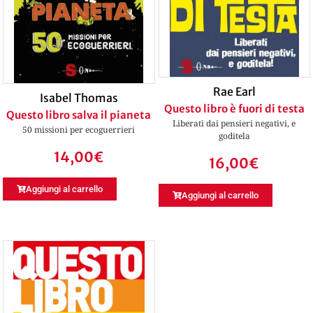
Rae Earl
Isabel Thomas
Questo libro è fuori di testa
Questo libro salva il pianeta
Liberati dai pensieri negativi, e
50 missioni per ecoguerrieri
goditela
14,00
€
16,00
€
Aggiungi al carrello
Aggiungi al carrello