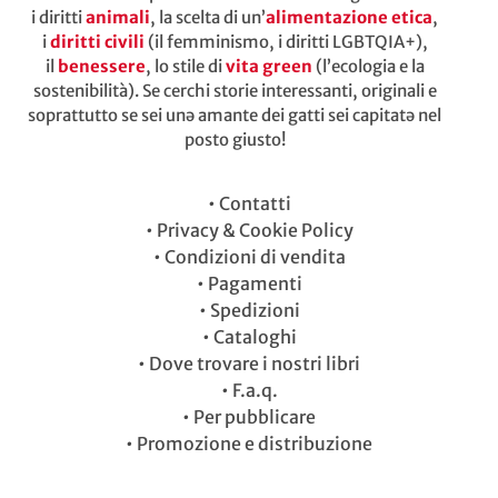
i diritti
animali
, la scelta di un’
alimentazione etica
,
i
diritti civili
(il femminismo, i diritti LGBTQIA+),
il
benessere
, lo stile di
vita green
(l’ecologia e la
sostenibilità). Se cerchi storie interessanti, originali e
soprattutto se sei unə amante dei gatti sei capitatə nel
posto giusto!
•
Contatti
•
Privacy & Cookie Policy
•
Condizioni di vendita
•
Pagamenti
•
Spedizioni
•
Cataloghi
•
Dove trovare i nostri libri
•
F.a.q.
•
Per pubblicare
•
Promozione e distribuzione