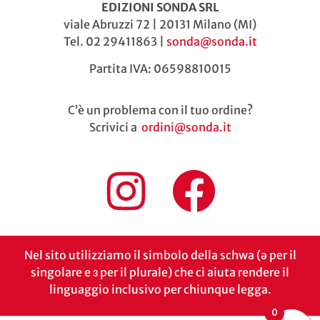
EDIZIONI SONDA SRL
viale Abruzzi 72 | 20131 Milano (MI)
Tel. 02 29411863 |
sonda@sonda.it
Partita IVA: 06598810015
C’è un problema con il tuo ordine?
Scrivici a
ordini@sonda.it
Nel sito utilizziamo il simbolo della schwa (ə per il
singolare e ɜ per il plurale) che ci aiuta rendere il
linguaggio inclusivo per chiunque legga.
0