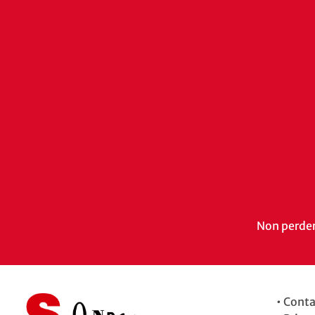
Non perdert
•
Conta