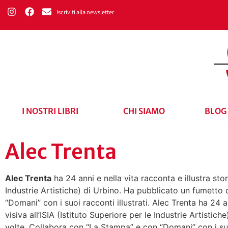
Iscriviti alla newsletter
I NOSTRI LIBRI
CHI SIAMO
BLOG
Alec Trenta
Alec Trenta
ha 24 anni e nella vita racconta e illustra sto
Industrie Artistiche) di Urbino. Ha pubblicato un fumetto
“Domani” con i suoi racconti illustrati.
Alec Trenta
ha 24 a
visiva all’ISIA (Istituto Superiore per le Industrie Artisti
volte
. Collabora con “La Stampa” e con “Domani” con i suoi