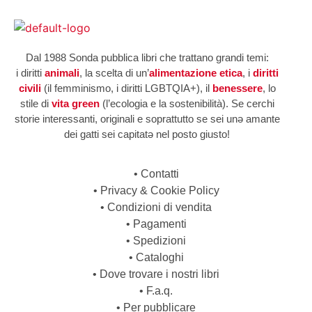
Dal 1988 Sonda pubblica libri che trattano grandi temi:
i diritti
animali
, la scelta di un’
alimentazione etica
, i
diritti
civili
(il femminismo, i diritti LGBTQIA+), il
benessere
, lo
stile di
vita green
(l’ecologia e la sostenibilità). Se cerchi
storie interessanti, originali e soprattutto se sei unə amante
dei gatti sei capitatə nel posto giusto!
•
Contatti
•
Privacy & Cookie Policy
•
Condizioni di vendita
•
Pagamenti
•
Spedizioni
•
Cataloghi
•
Dove trovare i nostri libri
•
F.a.q.
•
Per pubblicare