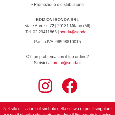
•
Promozione e distribuzione
EDIZIONI SONDA SRL
viale Abruzzi 72 | 20131 Milano (MI)
Tel. 02 29411863 |
sonda@sonda.it
Partita IVA: 06598810015
C’è un problema con il tuo ordine?
Scrivici a
ordini@sonda.it
Nel sito utilizziamo il simbolo della schwa (ə per il singolare
e ɜ per il plurale) che ci aiuta rendere il linguaggio inclusivo