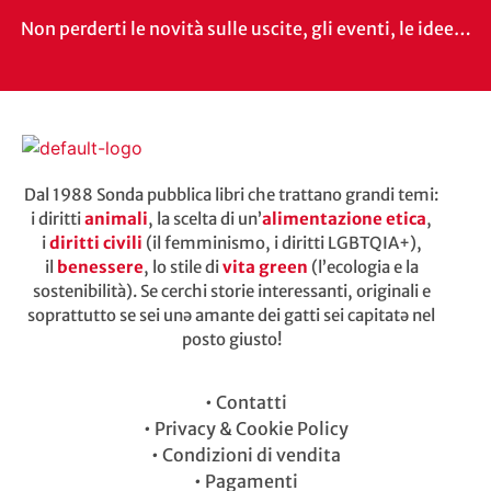
Non perderti le novità sulle uscite, gli eventi, le idee…
Dal 1988 Sonda pubblica libri che trattano grandi temi:
i diritti
animali
, la scelta di un’
alimentazione etica
,
i
diritti civili
(il femminismo, i diritti LGBTQIA+),
il
benessere
, lo stile di
vita green
(l’ecologia e la
sostenibilità). Se cerchi storie interessanti, originali e
soprattutto se sei unə amante dei gatti sei capitatə nel
posto giusto!
•
Contatti
•
Privacy & Cookie Policy
•
Condizioni di vendita
•
Pagamenti