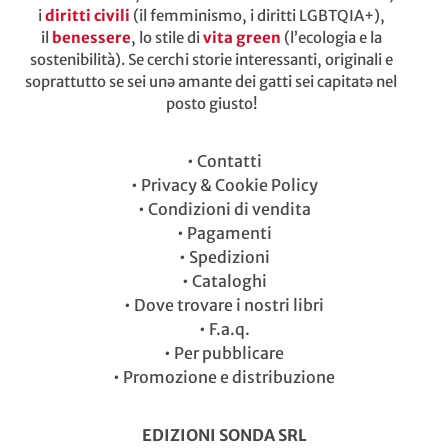
i
diritti civili
(il femminismo, i diritti LGBTQIA+),
il
benessere
, lo stile di
vita green
(l’ecologia e la
sostenibilità). Se cerchi storie interessanti, originali e
soprattutto se sei unə amante dei gatti sei capitatə nel
posto giusto!
•
Contatti
•
Privacy & Cookie Policy
•
Condizioni di vendita
•
Pagamenti
•
Spedizioni
•
Cataloghi
•
Dove trovare i nostri libri
•
F.a.q.
•
Per pubblicare
•
Promozione e distribuzione
EDIZIONI SONDA SRL