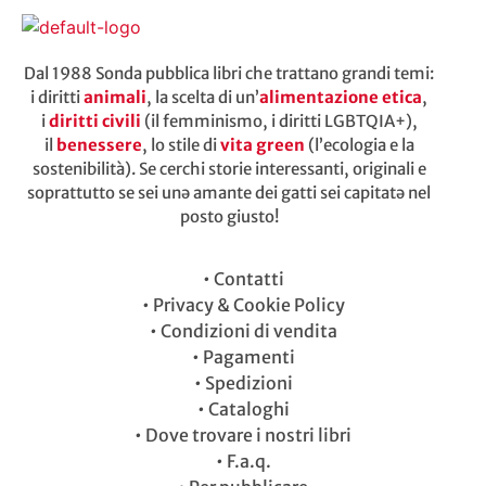
Dal 1988 Sonda pubblica libri che trattano grandi temi:
i diritti
animali
, la scelta di un’
alimentazione etica
,
i
diritti civili
(il femminismo, i diritti LGBTQIA+),
il
benessere
, lo stile di
vita green
(l’ecologia e la
sostenibilità). Se cerchi storie interessanti, originali e
soprattutto se sei unə amante dei gatti sei capitatə nel
posto giusto!
•
Contatti
•
Privacy & Cookie Policy
•
Condizioni di vendita
•
Pagamenti
•
Spedizioni
•
Cataloghi
•
Dove trovare i nostri libri
•
F.a.q.