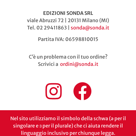
EDIZIONI SONDA SRL
viale Abruzzi 72 | 20131 Milano (MI)
Tel. 02 29411863 |
sonda@sonda.it
Partita IVA: 06598810015
C’è un problema con il tuo ordine?
Scrivici a
ordini@sonda.it
Nel sito utilizziamo il simbolo della schwa (ə per il
singolare e ɜ per il plurale) che ci aiuta rendere il
linguaggio inclusivo per chiunque legga.