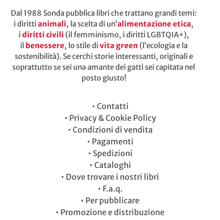
Dal 1988 Sonda pubblica libri che trattano grandi temi:
i diritti
animali
, la scelta di un’
alimentazione etica
,
i
diritti civili
(il femminismo, i diritti LGBTQIA+),
il
benessere
, lo stile di
vita green
(l’ecologia e la
sostenibilità). Se cerchi storie interessanti, originali e
soprattutto se sei unə amante dei gatti sei capitatə nel
posto giusto!
•
Contatti
•
Privacy & Cookie Policy
•
Condizioni di vendita
•
Pagamenti
•
Spedizioni
•
Cataloghi
•
Dove trovare i nostri libri
•
F.a.q.
•
Per pubblicare
•
Promozione e distribuzione