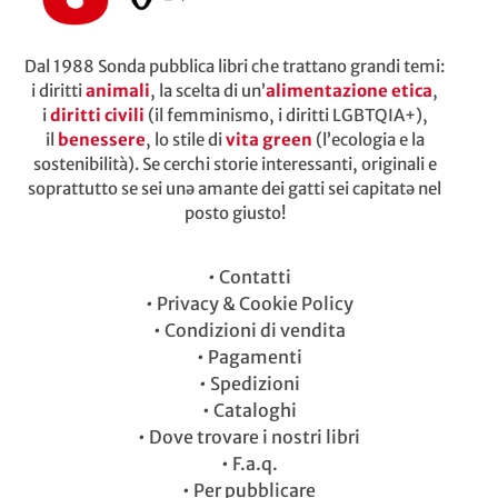
Dal 1988 Sonda pubblica libri che trattano grandi temi:
i diritti
animali
, la scelta di un’
alimentazione etica
,
i
diritti civili
(il femminismo, i diritti LGBTQIA+),
il
benessere
, lo stile di
vita green
(l’ecologia e la
sostenibilità). Se cerchi storie interessanti, originali e
soprattutto se sei unə amante dei gatti sei capitatə nel
posto giusto!
•
Contatti
•
Privacy & Cookie Policy
•
Condizioni di vendita
•
Pagamenti
•
Spedizioni
•
Cataloghi
•
Dove trovare i nostri libri
•
F.a.q.
•
Per pubblicare