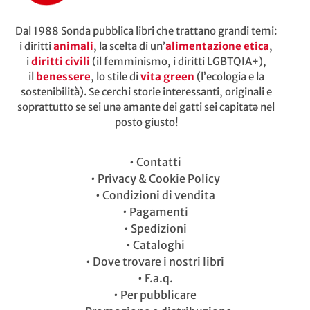
Dal 1988 Sonda pubblica libri che trattano grandi temi:
i diritti
animali
, la scelta di un’
alimentazione etica
,
i
diritti civili
(il femminismo, i diritti LGBTQIA+),
il
benessere
, lo stile di
vita green
(l’ecologia e la
sostenibilità). Se cerchi storie interessanti, originali e
soprattutto se sei unə amante dei gatti sei capitatə nel
posto giusto!
•
Contatti
•
Privacy & Cookie Policy
•
Condizioni di vendita
•
Pagamenti
•
Spedizioni
•
Cataloghi
•
Dove trovare i nostri libri
•
F.a.q.
•
Per pubblicare