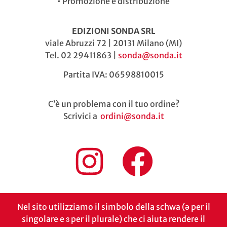
•
Promozione e distribuzione
EDIZIONI SONDA SRL
viale Abruzzi 72 | 20131 Milano (MI)
Tel. 02 29411863 |
sonda@sonda.it
Partita IVA: 06598810015
C’è un problema con il tuo ordine?
Scrivici a
ordini@sonda.it
Nel sito utilizziamo il simbolo della schwa (ə per il
singolare e ɜ per il plurale) che ci aiuta rendere il