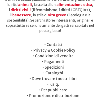
i diritti
animali
, la scelta di un’
alimentazione etica
,
i
diritti civili
(il femminismo, i diritti LGBTQIA+),
il
benessere
, lo stile di
vita green
(l’ecologia e la
sostenibilità). Se cerchi storie interessanti, originali e
soprattutto se sei unə amante dei gatti sei capitatə nel
posto giusto!
•
Contatti
•
Privacy & Cookie Policy
•
Condizioni di vendita
•
Pagamenti
•
Spedizioni
•
Cataloghi
•
Dove trovare i nostri libri
•
F.a.q.
•
Per pubblicare
•
Promozione e distribuzione