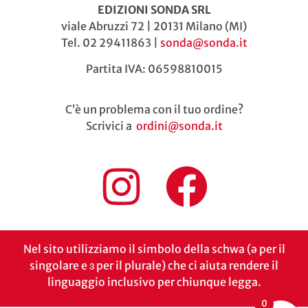
EDIZIONI SONDA SRL
viale Abruzzi 72 | 20131 Milano (MI)
Tel. 02 29411863 |
sonda@sonda.it
Partita IVA: 06598810015
C’è un problema con il tuo ordine?
Scrivici a
ordini@sonda.it
Nel sito utilizziamo il simbolo della schwa (ə per il
singolare e ɜ per il plurale) che ci aiuta rendere il
linguaggio inclusivo per chiunque legga.
0