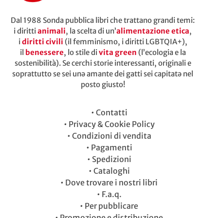
Dal 1988 Sonda pubblica libri che trattano grandi temi:
i diritti
animali
, la scelta di un’
alimentazione etica
,
i
diritti civili
(il femminismo, i diritti LGBTQIA+),
il
benessere
, lo stile di
vita green
(l’ecologia e la
sostenibilità). Se cerchi storie interessanti, originali e
soprattutto se sei unə amante dei gatti sei capitatə nel
posto giusto!
•
Contatti
•
Privacy & Cookie Policy
•
Condizioni di vendita
•
Pagamenti
•
Spedizioni
•
Cataloghi
•
Dove trovare i nostri libri
•
F.a.q.
•
Per pubblicare
•
Promozione e distribuzione