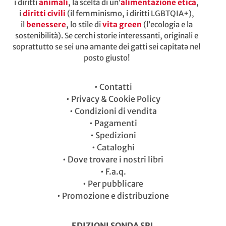
i diritti
animali
, la scelta di un’
alimentazione etica
,
i
diritti civili
(il femminismo, i diritti LGBTQIA+),
il
benessere
, lo stile di
vita green
(l’ecologia e la
sostenibilità). Se cerchi storie interessanti, originali e
soprattutto se sei unə amante dei gatti sei capitatə nel
posto giusto!
•
Contatti
•
Privacy & Cookie Policy
•
Condizioni di vendita
•
Pagamenti
•
Spedizioni
•
Cataloghi
•
Dove trovare i nostri libri
•
F.a.q.
•
Per pubblicare
•
Promozione e distribuzione
EDIZIONI SONDA SRL