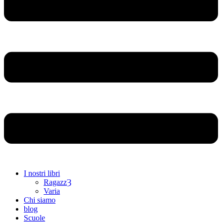
I nostri libri
RagazzȜ
Varia
Chi siamo
blog
Scuole