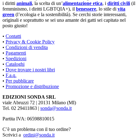
i diritti
animali
, la scelta di un’
alimentazione etica
, i
diritti civili
(il
femminismo, i diritti LGBTQIA+), il
benessere
, lo stile di
vita
green
(l’ecologia e la sostenibilità). Se cerchi storie interessanti,
originali e soprattutto se sei unə amante dei gatti sei capitatə nel
posto giusto!
•
Contatti
•
Privacy & Cookie Policy
•
Condizioni di vendita
•
Pagamenti
•
Spedizioni
•
Cataloghi
•
Dove trovare i nostri libri
•
F.a.q.
•
Per pubblicare
•
Promozione e distribuzione
EDIZIONI SONDA SRL
viale Abruzzi 72 | 20131 Milano (MI)
Tel. 02 29411863 |
sonda@sonda.it
Partita IVA: 06598810015
C’è un problema con il tuo ordine?
Scrivici a
ordini@sonda.it