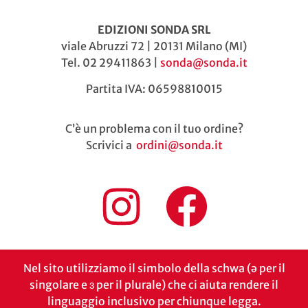
EDIZIONI SONDA SRL
viale Abruzzi 72 | 20131 Milano (MI)
Tel. 02 29411863 |
sonda@sonda.it
Partita IVA: 06598810015
C’è un problema con il tuo ordine?
Scrivici a
ordini@sonda.it
Nel sito utilizziamo il simbolo della schwa (ə per il
singolare e ɜ per il plurale) che ci aiuta rendere il
linguaggio inclusivo per chiunque legga.