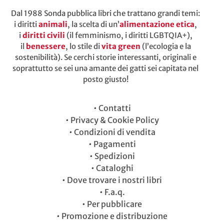
Dal 1988 Sonda pubblica libri che trattano grandi temi:
i diritti
animali
, la scelta di un’
alimentazione etica
,
i
diritti civili
(il femminismo, i diritti LGBTQIA+),
il
benessere
, lo stile di
vita green
(l’ecologia e la
sostenibilità). Se cerchi storie interessanti, originali e
soprattutto se sei unə amante dei gatti sei capitatə nel
posto giusto!
•
Contatti
•
Privacy & Cookie Policy
•
Condizioni di vendita
•
Pagamenti
•
Spedizioni
•
Cataloghi
•
Dove trovare i nostri libri
•
F.a.q.
•
Per pubblicare
•
Promozione e distribuzione