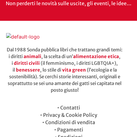
Non perderti le novità sulle uscite, gli eventi, le idee…
Dal 1988 Sonda pubblica libri che trattano grandi temi:
i diritti
animali
, la scelta di un’
alimentazione etica
,
i
diritti civili
(il femminismo, i diritti LGBTQIA+),
il
benessere
, lo stile di
vita green
(l’ecologia e la
sostenibilità). Se cerchi storie interessanti, originali e
soprattutto se sei unə amante dei gatti sei capitatə nel
posto giusto!
•
Contatti
•
Privacy & Cookie Policy
•
Condizioni di vendita
•
Pagamenti