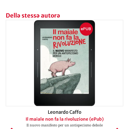
Dellə stessə autorə
Leonardo Caffo
Il maiale non fa la rivoluzione (ePub)
Il nuovo manifesto per un antispecismo debole
P