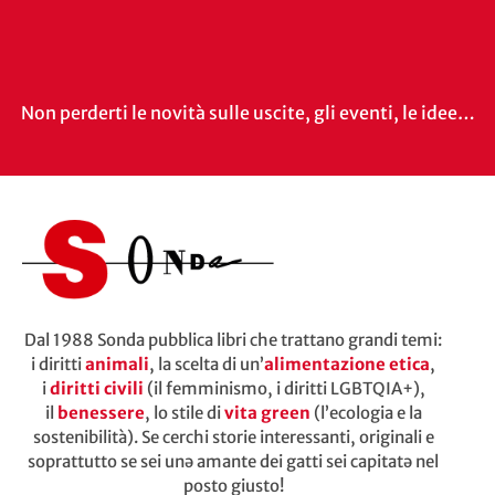
Non perderti le novità sulle uscite, gli eventi, le idee…
Dal 1988 Sonda pubblica libri che trattano grandi temi:
i diritti
animali
, la scelta di un’
alimentazione etica
,
i
diritti civili
(il femminismo, i diritti LGBTQIA+),
il
benessere
, lo stile di
vita green
(l’ecologia e la
sostenibilità). Se cerchi storie interessanti, originali e
soprattutto se sei unə amante dei gatti sei capitatə nel
posto giusto!