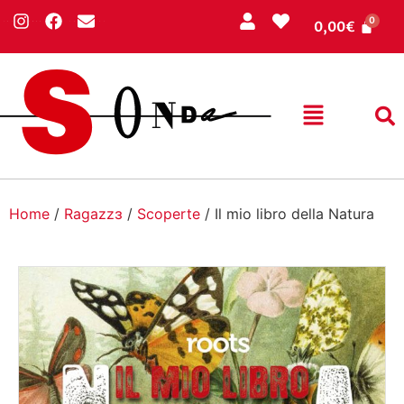
0,00
€
Home
/
Ragazzɜ
/
Scoperte
/ Il mio libro della Natura