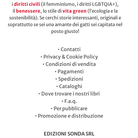
i
diritti civili
(il femminismo, i diritti LGBTQIA+),
il
benessere
, lo stile di
vita green
(l’ecologia e la
sostenibilità). Se cerchi storie interessanti, originali e
soprattutto se sei unə amante dei gatti sei capitatə nel
posto giusto!
•
Contatti
•
Privacy & Cookie Policy
•
Condizioni di vendita
•
Pagamenti
•
Spedizioni
•
Cataloghi
•
Dove trovare i nostri libri
•
F.a.q.
•
Per pubblicare
•
Promozione e distribuzione
EDIZIONI SONDA SRL