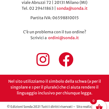
viale Abruzzi 72 | 20131 Milano (MI)
Tel. 02 29411863 |
sonda@sonda.it
Partita IVA: 06598810015
C’è un problema con il tuo ordine?
Scrivici a
ordini@sonda.it
Nel sito utilizziamo il simbolo della schwa (ə per il
singolare e ɜ per il plurale) che ci aiuta rendere il
linguaggio inclusivo per chiunque legga.
0
© Edizioni Sonda 2021 Tutti i diritti riservati – Sito realizzato da