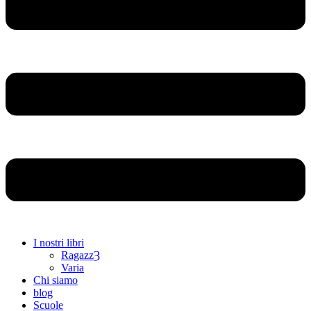
I nostri libri
RagazzȜ
Varia
Chi siamo
blog
Scuole