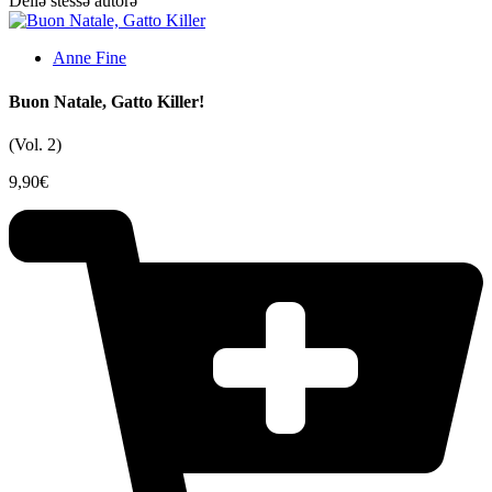
Dellə stessə autorə
Anne Fine
Buon Natale, Gatto Killer!
(Vol. 2)
9,90
€