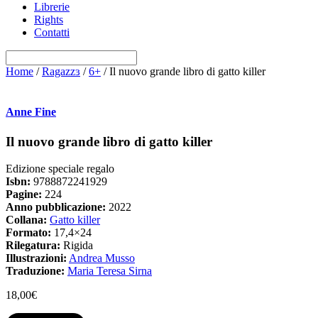
Librerie
Rights
Contatti
Home
/
Ragazzɜ
/
6+
/ Il nuovo grande libro di gatto killer
Anne Fine
Il nuovo grande libro di gatto killer
Edizione speciale regalo
Isbn:
9788872241929
Pagine:
224
Anno pubblicazione:
2022
Collana:
Gatto killer
Formato:
17,4×24
Rilegatura:
Rigida
Illustrazioni:
Andrea Musso
Traduzione:
Maria Teresa Sirna
18,00
€