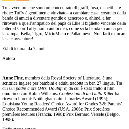
Tre avventure che sono un concentrato di graffi, fusa, dispetti… e
risate: Tuffy è gentilmente «invitato» a cambiare casa, costretto dalla
banda di amici a diventare gentile e generoso e, ahimè, a far
ritrovare a quell’antipatico del papà di Ellie il biglietto vincente della
lotteria! Con Tuffy non ti annoi mai, come sa la banda di amici per
la zampa, Bella, Tigro, MicioMicio e Palladineve. Non farti mancare
le sue avventure!
Età di lettura: da 7 anni.
Autorə
Anne Fine
, membro della Royal Society of Literature, è una
scrittrice inglese per bambini e adulti tradotta in ben 27 lingue. Tra
cui
Un padre a ore
(
Mrs. Doubtfire
) da cui è stato tratto il film
omonimo con Robin Williams.
Confessioni di un Gatto Killer
ha
ricevuto i premi: Nottinghamshire Libraries Award (1995);
Louisiana Young Readers’ Choice Award for Grades 3-5; Parents’
Choice Recommended Award (USA, 2006); Prix Sorcières
premières lectures (Francia, 1998); Prix Bernard Versele (Belgio,
1998).