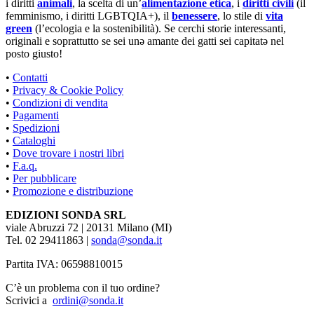
i diritti
animali
, la scelta di un’
alimentazione etica
, i
diritti civili
(il
femminismo, i diritti LGBTQIA+), il
benessere
, lo stile di
vita
green
(l’ecologia e la sostenibilità). Se cerchi storie interessanti,
originali e soprattutto se sei unə amante dei gatti sei capitatə nel
posto giusto!
•
Contatti
•
Privacy & Cookie Policy
•
Condizioni di vendita
•
Pagamenti
•
Spedizioni
•
Cataloghi
•
Dove trovare i nostri libri
•
F.a.q.
•
Per pubblicare
•
Promozione e distribuzione
EDIZIONI SONDA SRL
viale Abruzzi 72 | 20131 Milano (MI)
Tel. 02 29411863 |
sonda@sonda.it
Partita IVA: 06598810015
C’è un problema con il tuo ordine?
Scrivici a
ordini@sonda.it