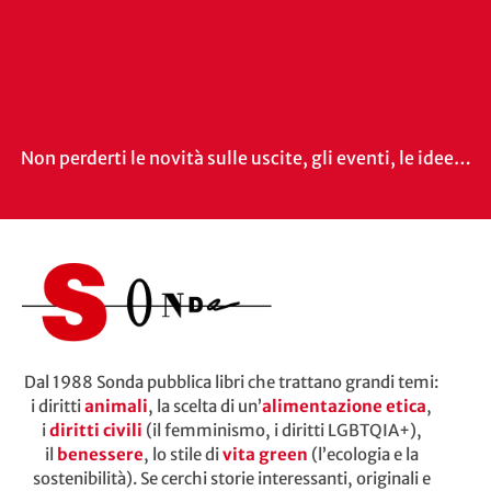
Non perderti le novità sulle uscite, gli eventi, le idee…
Dal 1988 Sonda pubblica libri che trattano grandi temi:
i diritti
animali
, la scelta di un’
alimentazione etica
,
i
diritti civili
(il femminismo, i diritti LGBTQIA+),
il
benessere
, lo stile di
vita green
(l’ecologia e la
sostenibilità). Se cerchi storie interessanti, originali e