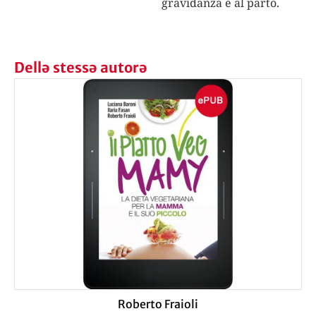
gravidanza e al parto.
Dellə stessə autorə
Roberto Fraioli