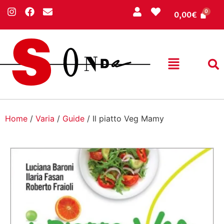
0,00
€
Home
/
Varia
/
Guide
/ Il piatto Veg Mamy