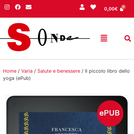
0,00
€
Home
/
Varia
/
Salute e benessere
/ Il piccolo libro dello
yoga (ePub)