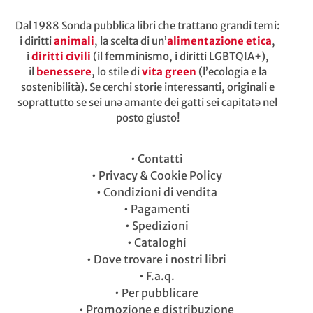
Dal 1988 Sonda pubblica libri che trattano grandi temi:
i diritti
animali
, la scelta di un’
alimentazione etica
,
i
diritti civili
(il femminismo, i diritti LGBTQIA+),
il
benessere
, lo stile di
vita green
(l’ecologia e la
sostenibilità). Se cerchi storie interessanti, originali e
soprattutto se sei unə amante dei gatti sei capitatə nel
posto giusto!
•
Contatti
•
Privacy & Cookie Policy
•
Condizioni di vendita
•
Pagamenti
•
Spedizioni
•
Cataloghi
•
Dove trovare i nostri libri
•
F.a.q.
•
Per pubblicare
•
Promozione e distribuzione