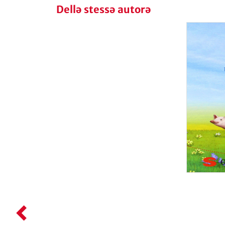
Dellə stessə autorə