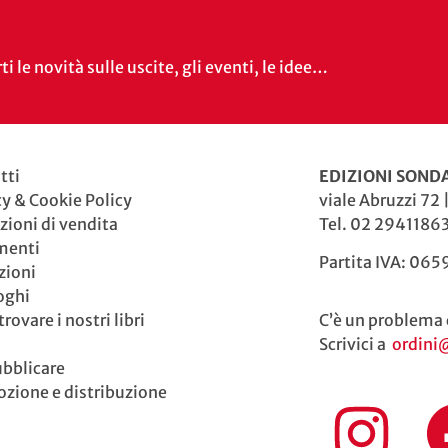
i le novità sulle uscite, gli eventi, le idee…
tti
EDIZIONI SONDA
cy & Cookie Policy
viale Abruzzi 72 
zioni di vendita
Tel. 02 29411863
menti
Partita IVA: 06
zioni
oghi
rovare i nostri libri
C’è un problema 
Scrivici a
ordini
ubblicare
zione e distribuzione