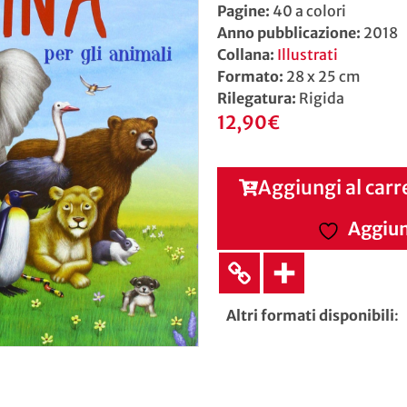
Pagine:
40 a colori
Anno pubblicazione:
2018
Collana:
Illustrati
Formato:
28 x 25 cm
Rilegatura:
Rigida
12,90
€
Aggiungi al carr
Aggiung
Altri formati disponibili
: