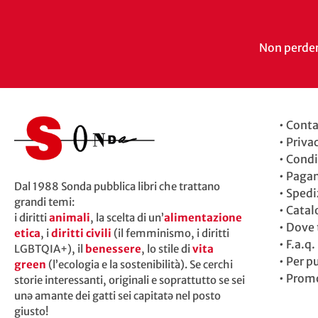
Non perdert
•
Conta
•
Priva
•
Condi
•
Paga
Dal 1988 Sonda pubblica libri che trattano
•
Spedi
grandi temi:
•
Catal
i diritti
animali
, la scelta di un’
alimentazione
•
Dove t
etica
, i
diritti civili
(il femminismo, i diritti
•
F.a.q.
LGBTQIA+), il
benessere
, lo stile di
vita
•
Per p
green
(l’ecologia e la sostenibilità). Se cerchi
•
Promo
storie interessanti, originali e soprattutto se sei
unə amante dei gatti sei capitatə nel posto
giusto!