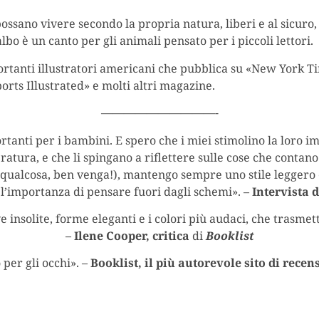
ano vivere secondo la propria natura, liberi e al sicuro, ci
lbo è un canto per gli animali pensato per i piccoli lettori.
portanti illustratori americani che pubblica su «New York 
ts Illustrated» e molti altri magazine.
——————————-
ortanti per i bambini. E spero che i miei stimolino la loro im
tteratura, e che li spingano a riflettere sulle cose che cont
e qualcosa, ben venga!), mantengo sempre uno stile leggero
 l’importanza di pensare fuori dagli schemi». –
Intervista 
e insolite, forme eleganti e i colori più audaci, che trasm
–
Ilene Cooper, critica
di
Booklist
 per gli occhi». –
Booklist, il più autorevole sito di recens