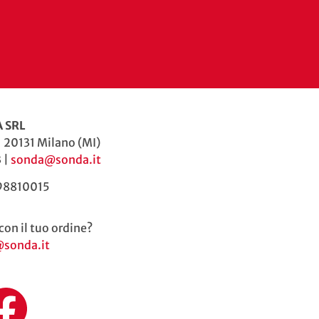
 SRL
| 20131 Milano (MI)
 |
sonda@sonda.it
598810015
con il tuo ordine?
@sonda.it