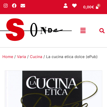
0,00
€
Home
/
Varia
/
Cucina
/ La cucina etica dolce (ePub)