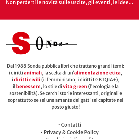
Non perderti le novità sulle uscite, gli eventi, le idee…
Dal 1988 Sonda pubblica libri che trattano grandi temi:
i diritti
animali
, la scelta di un’
alimentazione etica
,
i
diritti civili
(il femminismo, i diritti LGBTQIA+),
il
benessere
, lo stile di
vita green
(l’ecologia e la
sostenibilità). Se cerchi storie interessanti, originali e
soprattutto se sei unə amante dei gatti sei capitatə nel
posto giusto!
•
Contatti
•
Privacy & Cookie Policy