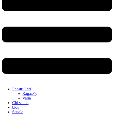
I nostri libri
RagazzȜ
Varia
Chi siamo
blog
Scuole