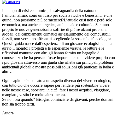
In tempo di crisi economica, la salvaguardia della natura o
l’ambientalismo sono un lusso per società ricche e benestanti, e che
quindi non possiamo più permetterci?L’attuale crisi non è però solo
economica, ma anche energetica, ambientale e culturale. Saranno
proprio le nuove generazioni a soffrire di più se alcuni problemi
globali, dai cambiamenti climatici all’esaurimento dei combustibili
fossili, non verranno affrontati scegliendo la sostenibilità ecologica.
Questa guida nasce dall’esperienza di un giovane ecologista che ha
girato il mondo: i progetti e le esperienze vissute, le letture e le
riflessioni maturate con altri gli hanno fornito un bagaglio di
conoscenze che ha pensato fosse importante condividere proprio con
i più giovani attraverso una guida che riflette sui principali problemi
ambientali globali e mostra possibili soluzioni già praticate in Italia e
altrove.
Ogni capitolo è dedicato a un aspetto diverso del vivere ecologico,
con tutto ciò che occorre sapere per rendere più sostenibile vivere
nelle nostre case, spostarci in città, fare i nostri acquisti, viaggiare,
mangiare, vestirci e molto altro ancora.
Se non ora quando? Bisogna cominciare da giovani, perché domani
non sia troppo tardi.
Autorə