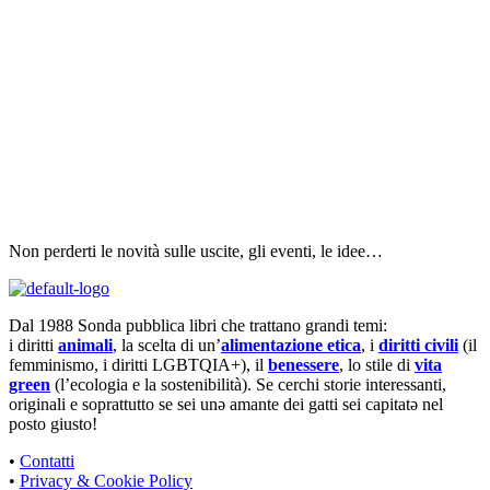
Non perderti le novità sulle uscite, gli eventi, le idee…
Dal 1988 Sonda pubblica libri che trattano grandi temi:
i diritti
animali
, la scelta di un’
alimentazione etica
, i
diritti civili
(il
femminismo, i diritti LGBTQIA+), il
benessere
, lo stile di
vita
green
(l’ecologia e la sostenibilità). Se cerchi storie interessanti,
originali e soprattutto se sei unə amante dei gatti sei capitatə nel
posto giusto!
•
Contatti
•
Privacy & Cookie Policy