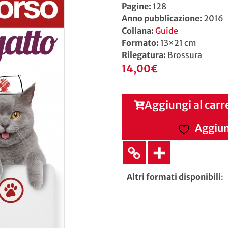
Pagine:
128
Anno pubblicazione:
2016
Collana:
Guide
Formato:
13×21 cm
Rilegatura:
Brossura
14,00
€
Aggiungi al carr
Aggiung
Altri formati disponibili
: