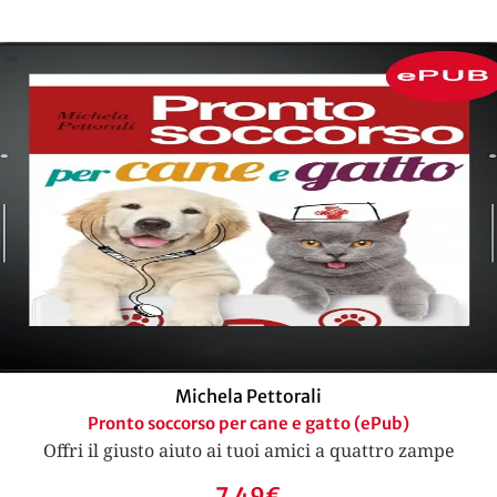
Michela Pettorali
Pronto soccorso per cane e gatto (ePub)
Offri il giusto aiuto ai tuoi amici a quattro zampe
7,49
€