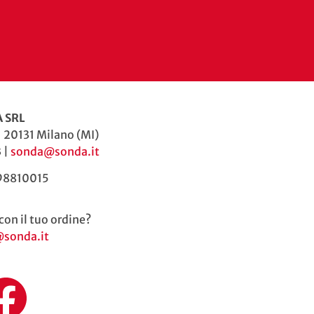
 SRL
| 20131 Milano (MI)
 |
sonda@sonda.it
598810015
con il tuo ordine?
@sonda.it