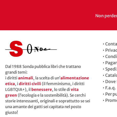
Non perdert
•
Conta
•
Priva
•
Condi
•
Paga
Dal 1988 Sonda pubblica libri che trattano
•
Spedi
grandi temi:
•
Catal
i diritti
animali
, la scelta di un’
alimentazione
•
Dove t
etica
, i
diritti civili
(il femminismo, i diritti
•
F.a.q.
LGBTQIA+), il
benessere
, lo stile di
vita
•
Per p
green
(l’ecologia e la sostenibilità). Se cerchi
•
Promo
storie interessanti, originali e soprattutto se sei
unə amante dei gatti sei capitatə nel posto
giusto!