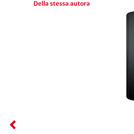
Dellə stessə autorə