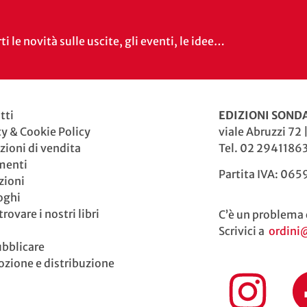
i le novità sulle uscite, gli eventi, le idee…
tti
EDIZIONI SONDA
cy & Cookie Policy
viale Abruzzi 72 
zioni di vendita
Tel. 02 29411863
menti
Partita IVA: 06
zioni
oghi
rovare i nostri libri
C’è un problema 
Scrivici a
ordini
ubblicare
zione e distribuzione