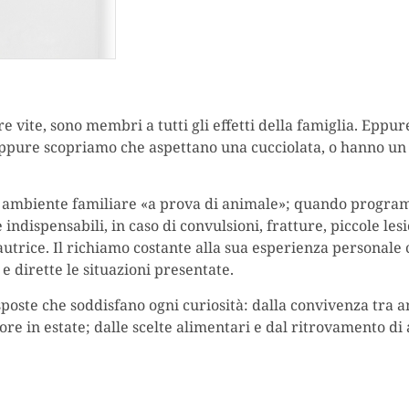
re vite, sono membri a tutti gli effetti della famiglia. Epp
 oppure scopriamo che aspettano una cucciolata, o hanno u
o ambiente familiare «a prova di animale»; quando program
ndispensabili, in caso di convulsioni, fratture, piccole lesi
autrice. Il richiamo costante alla sua esperienza personale c
e dirette le situazioni presentate.
poste che soddisfano ogni curiosità: dalla convivenza tra a
alore in estate; dalle scelte alimentari e dal ritrovamento di 