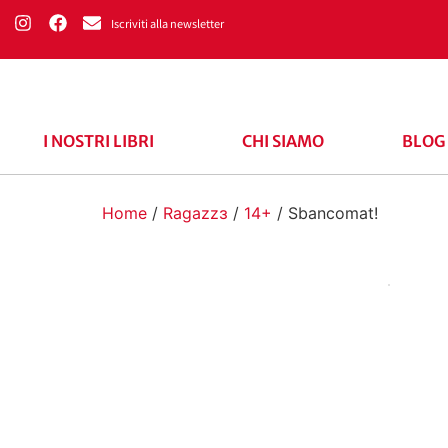
Iscriviti alla newsletter
I NOSTRI LIBRI
CHI SIAMO
BLOG
Home
/
Ragazzɜ
/
14+
/ Sbancomat!