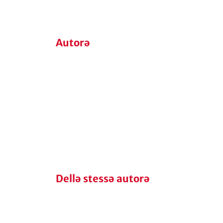
Autorə
Dellə stessə autorə