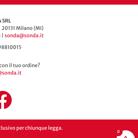
 SRL
| 20131 Milano (MI)
 |
sonda@sonda.it
598810015
con il tuo ordine?
@sonda.it
inclusivo per chiunque legga.
0