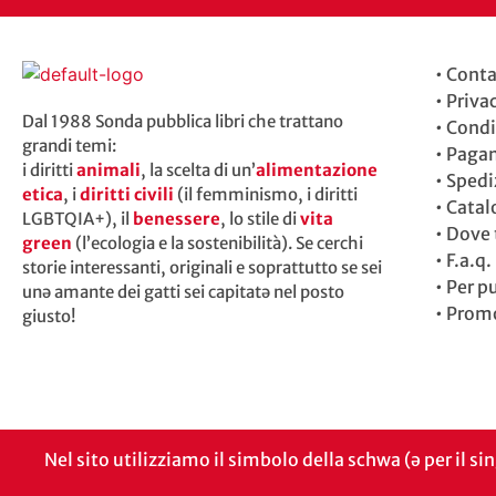
•
Conta
•
Priva
Dal 1988 Sonda pubblica libri che trattano
•
Condi
grandi temi:
•
Paga
i diritti
animali
, la scelta di un’
alimentazione
•
Spedi
etica
, i
diritti civili
(il femminismo, i diritti
•
Catal
LGBTQIA+), il
benessere
, lo stile di
vita
•
Dove t
green
(l’ecologia e la sostenibilità). Se cerchi
•
F.a.q.
storie interessanti, originali e soprattutto se sei
•
Per p
unə amante dei gatti sei capitatə nel posto
•
Promo
giusto!
Nel sito utilizziamo il simbolo della schwa (ə per il si