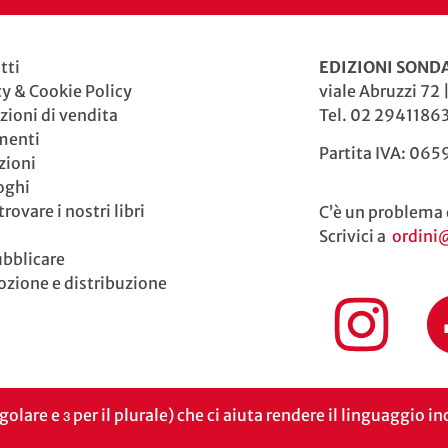
tti
EDIZIONI SONDA
cy & Cookie Policy
viale Abruzzi 72 
zioni di vendita
Tel. 02 29411863
menti
Partita IVA: 06
zioni
oghi
rovare i nostri libri
C’è un problema 
Scrivici a
ordini
ubblicare
zione e distribuzione
ngolare e ɜ per il plurale) che ci aiuta rendere il linguaggio 